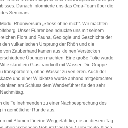
mbisses. Danach informierte uns das Orga-Team über die
 des Seminars.
 Modul Rhöniversum „Stress ohne mich“. Wir machten
fsberg. Unser Führer beeindruckte uns mit seinem
eichen Flora und Fauna, Geologie und Geschichte der
ch den vulkanischen Ursprung der Rhön und die
ie von Zauberhand kamen aus kleinen Verstecken
r verschiedene Übungen machten. Eine große Folie wurde
Mitte stand ein Glas, randvoll mit Wasser. Die Gruppe
u transportieren, ohne Wasser zu verlieren. Auch der
katze und einer Wildkatze wurde anhand mitgebrachter
n dankten am Schluss dem Wanderführer für den sehr
 Nachmittag.
h die Teilnehmenden zu einer Nachbesprechung des
 in gemütlicher Runde aus.
 mit Blumen für eine Weggefährtin, die an diesem Tag
en überraschenden Geburtstagsstrauß sehr freute. Nach