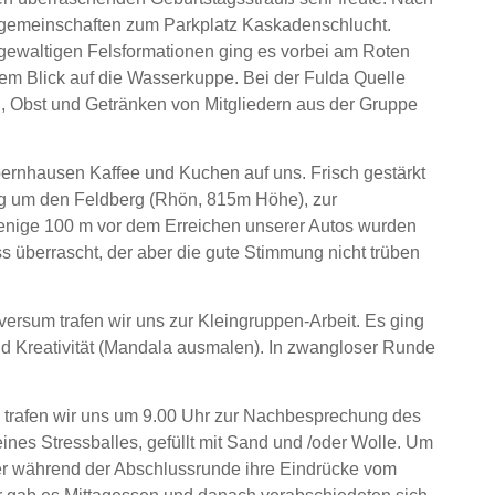
rgemeinschaften zum Parkplatz Kaskadenschlucht.
gewaltigen Felsformationen ging es vorbei am Roten
eiem Blick auf die Wasserkuppe. Bei der Fulda Quelle
n, Obst und Getränken von Mitgliedern aus der Gruppe
rnhausen Kaffee und Kuchen auf uns. Frisch gestärkt
eg um den Feldberg (Rhön, 815m Höhe), zur
enige 100 m vor dem Erreichen unserer Autos wurden
 überrascht, der aber die gute Stimmung nicht trüben
sum trafen wir uns zur Kleingruppen-Arbeit. Es ging
nd Kreativität (Mandala ausmalen). In zwangloser Runde
trafen wir uns um 9.00 Uhr zur Nachbesprechung des
es Stressballes, gefüllt mit Sand und /oder Wolle. Um
er während der Abschlussrunde ihre Eindrücke vom