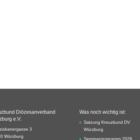
uzbund Diözesanverband
Was noch wichtig ist:
burg e.V.
Satzung Kreuzbund DV
ziskanergasse 3
Würzburg
0 Würzburg
Seminarprogramm 2026