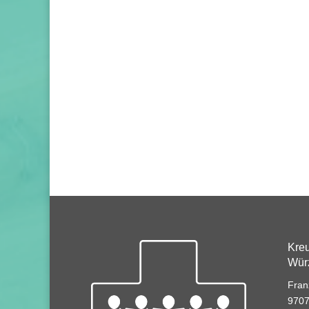
Kre
Würz
Fran
9707